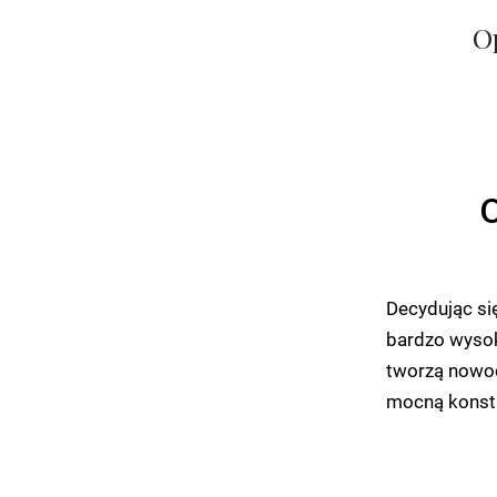
O
O
Decydując si
bardzo wysoki
tworzą nowoc
mocną konstr