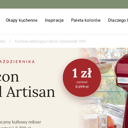
Okapy kuchenne
Inspiracje
Paleta kolorów
Dlaczego 
/
alne
Kuchnia indukcyjna Falcon Continental 1092