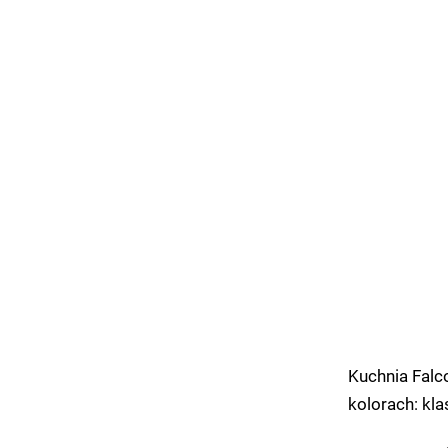
Kuchnia Falc
kolorach: kla