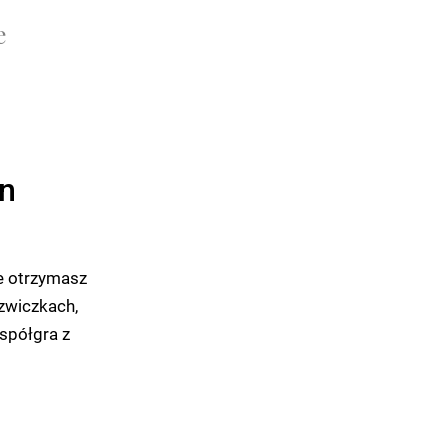
e
on
e otrzymasz
rzwiczkach,
spółgra z