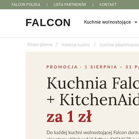
FALCON POLSKA
|
LISTA PARTNERÓW
|
KONTAKT
Kuchnie wolnostojące
/
/
Strona główna
Kolekcje kuchni
Kuchnie półprofesjon