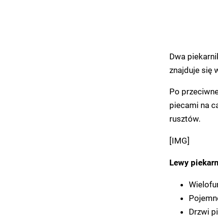
Dwa piekarnik
znajduje się w
Po przeciwne
piecami na c
rusztów.
[IMG]
Lewy piekarn
Wielofun
Pojemno
Drzwi p