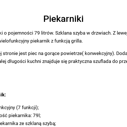
Piekarniki
i o pojemności 79 litrów. Szklana szyba w drzwiach. Z lewe
ielofunkcyjny piekarnik z funkcją grilla.
j stronie jest piec na gorące powietrze( konwekcyjny). Do
ałej długości kuchni znajduje się praktyczna szuflada do p
ik:
kcyjny (7 funkcji);
ść piekarnika: 79l;
iekarnika ze szklaną szybą;