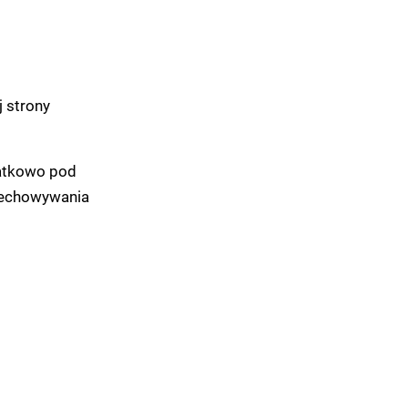
j strony
datkowo pod
rzechowywania