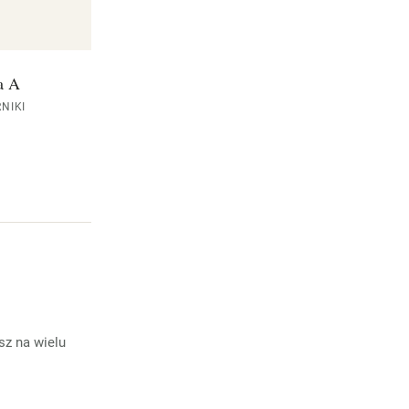
a A
NIKI
sz na wielu