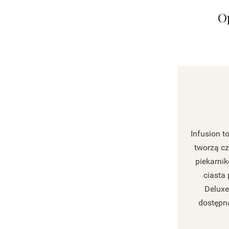
O
Infusion t
tworzą cz
piekarnik
ciasta 
Deluxe
dostępna