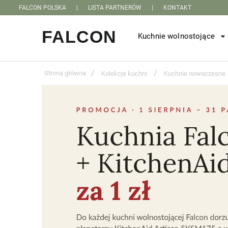
FALCON POLSKA
|
LISTA PARTNERÓW
|
KONTAKT
Kuchnie wolnostojące
/
/
Strona główna
Kolekcje kuchni
Kuchnie nowoczesne