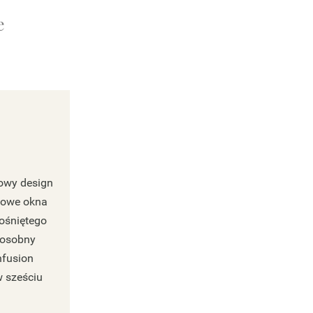
e
sowy design
atowe okna
rośniętego
i osobny
nfusion
w sześciu