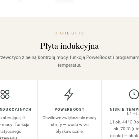
HIGHLIGHTS
Płyta indukcyjna
grzewczych z pełną kontrolą mocy, funkcją PowerBoost i programam
temperatur.
INDUKCYJNYCH
POWERBOOST
NISKIE TEM
L1–L
a sterujące, 9
Chwilowe zwiększenie mocy
L1 ok. 44 °C (to
mocy i funkcja
strefy — woda wrze
ok. 70 °C (ut
matycznego
błyskawicznie.
ciepła) — obok 
rzewania.