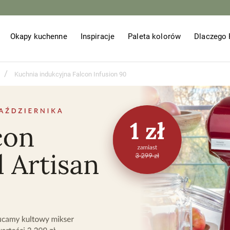
Okapy kuchenne
Inspiracje
Paleta kolorów
Dlaczego 
/
Kuchnia indukcyjna Falcon Infusion 90