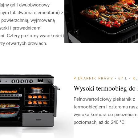
ajny grill dwuobwodowy
jednym lub dwoma elementami) z
 powierzchnią, wyjmowaną
arki i prowadnicami
i. Cztery poziomy wysokości i
rzy otwartych drzwiach.
PIEKARNIK PRAWY • 67 L • K
Wysoki termoobieg do
Pełnowartościowy piekarnik z
termoobiegiem i czterema rus
wysoka komora do pieczenia n
poziomach, aż do 240 °C.