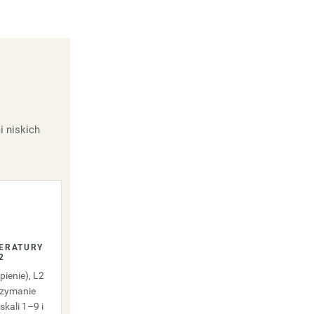
i niskich
PERATURY
2
pienie), L2
rzymanie
skali 1–9 i