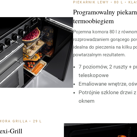
PIEKARNIK LEWY • 80 L • KL
Programowalny piekarn
termoobiegiem
Pojemna komora 80 l z równo
rozprowadzaniem gorącego po
idealna do pieczenia na kilku 
powtarzalnym rezultatem.
7 poziomów, 2 ruszty + 
teleskopowe
Emaliowane wnętrze, ośw
Potrójnie szklone drzwi 
oknem
ORA GRILLA • 29 L
exi-Grill