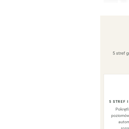
5 stref 
5 STREF 
Pokrętł
poziomów 
auto
rozg