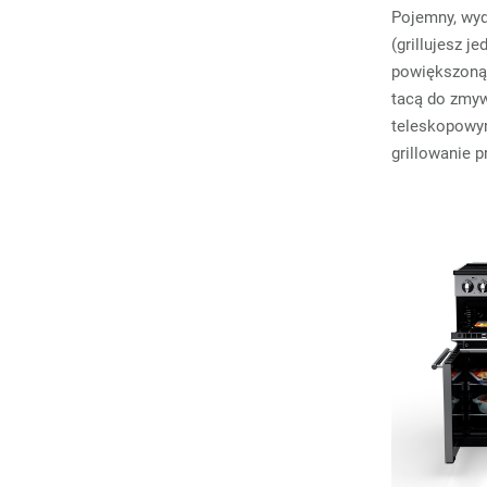
Pojemny, wyd
(grillujesz 
powiększoną
tacą do zmyw
teleskopowym
grillowanie p