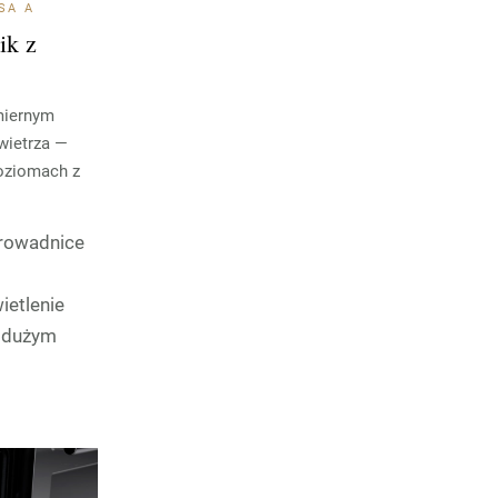
ASA A
ik z
miernym
wietrza —
poziomach z
prowadnice
ietlenie
z dużym