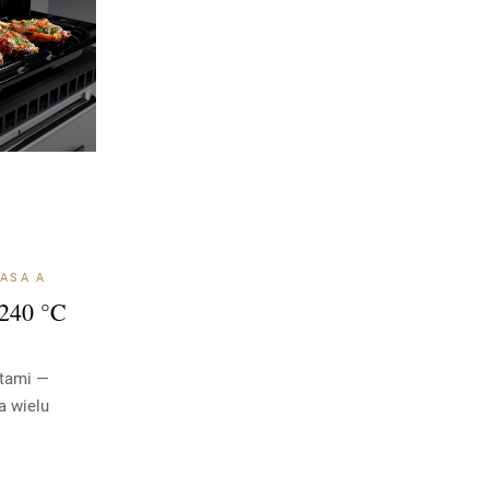
LASA A
 240 °C
ztami —
a wielu